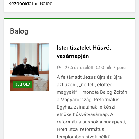
Kezdőoldal
Balog
Balog
Istentisztelet Húsvét
vasárnapján
5 év ezelőtt
0
7 perc
A feltámadt Jézus újra és újra
azt üzeni, „ne félj, előtted
BELFÖLD
megyek!” – mondta Balog Zoltán,
a Magyarországi Református
Egyház zsinatának lelkészi
elnöke húsvétvasárnap. A
református püspök a budapesti,
Hold utcai református
templomban hívek nélkül