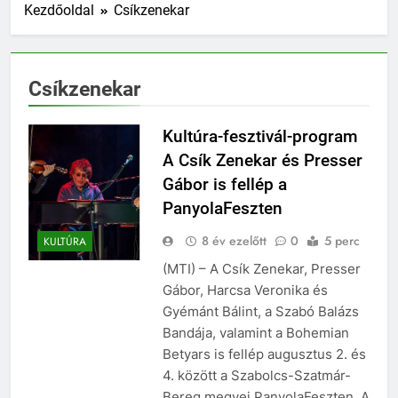
Kezdőoldal
Csíkzenekar
Csíkzenekar
Kultúra-fesztivál-program
A Csík Zenekar és Presser
Gábor is fellép a
PanyolaFeszten
8 év ezelőtt
0
5 perc
KULTÚRA
(MTI) – A Csík Zenekar, Presser
Gábor, Harcsa Veronika és
Gyémánt Bálint, a Szabó Balázs
Bandája, valamint a Bohemian
Betyars is fellép augusztus 2. és
4. között a Szabolcs-Szatmár-
Bereg megyei PanyolaFeszten. A