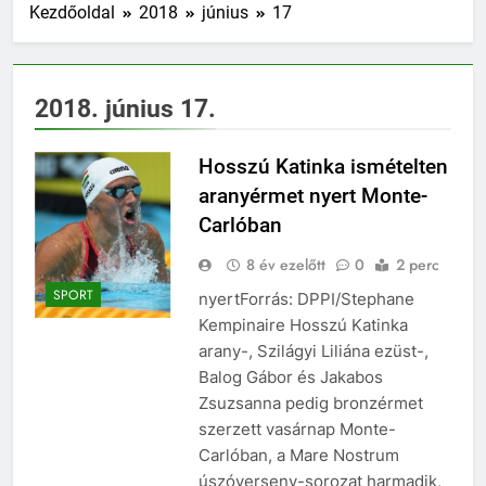
Kezdőoldal
2018
június
17
2018. június 17.
Hosszú Katinka ismételten
aranyérmet nyert Monte-
Carlóban
8 év ezelőtt
0
2 perc
SPORT
nyertForrás: DPPI/Stephane
Kempinaire Hosszú Katinka
arany-, Szilágyi Liliána ezüst-,
Balog Gábor és Jakabos
Zsuzsanna pedig bronzérmet
szerzett vasárnap Monte-
Carlóban, a Mare Nostrum
úszóverseny-sorozat harmadik,