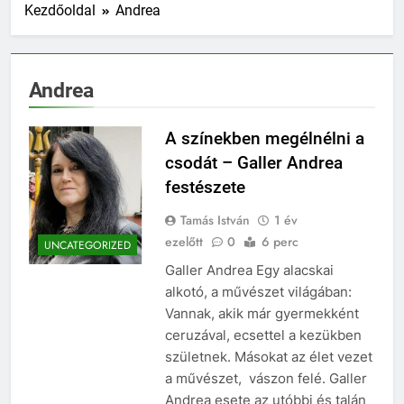
Kezdőoldal
Andrea
Andrea
A színekben megélnélni a
csodát – Galler Andrea
festészete
Tamás István
1 év
ezelőtt
0
6 perc
UNCATEGORIZED
Galler Andrea Egy alacskai
alkotó, a művészet világában:
Vannak, akik már gyermekként
ceruzával, ecsettel a kezükben
születnek. Másokat az élet vezet
a művészet, vászon felé. Galler
Andrea esete az utóbbi és talán