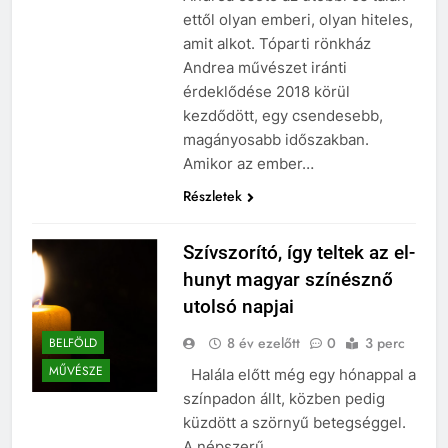
ettől olyan emberi, olyan hiteles,
amit alkot. Tóparti rönkház
Andrea művészet iránti
érdeklődése 2018 körül
kezdődött, egy csendesebb,
magányosabb időszakban.
Amikor az ember…
Részletek
Szív­szo­rító, így tel­tek az el­
hunyt ma­gyar szí­nésznő
utolsó nap­jai
8 év ezelőtt
0
3 perc
BELFÖLD
MŰVÉSZE
Ha­lála előtt még egy hó­nap­pal a
szín­pa­don állt, köz­ben pedig
küz­dött a ször­nyű be­teg­ség­gel.
A népszerű