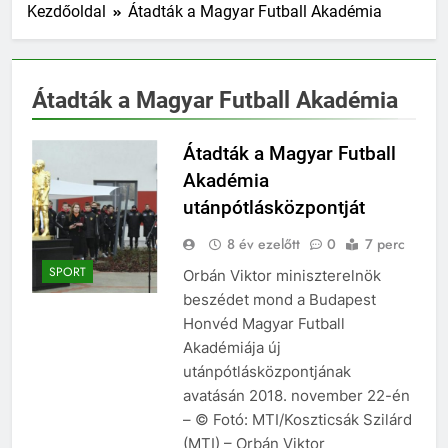
Kezdőoldal
Átadták a Magyar Futball Akadémia
Átadták a Magyar Futball Akadémia
Átadták a Magyar Futball
Akadémia
utánpótlásközpontját
8 év ezelőtt
0
7 perc
SPORT
Orbán Viktor miniszterelnök
beszédet mond a Budapest
Honvéd Magyar Futball
Akadémiája új
utánpótlásközpontjának
avatásán 2018. november 22-én
– © Fotó: MTI/Koszticsák Szilárd
(MTI) – Orbán Viktor