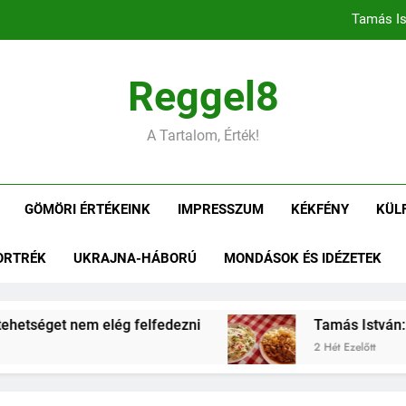
Tamás Is
Tamás István: Gömöri ízek
Reggel8
Tamás István: Negyedszázad az alko
A Tartalom, Érték!
Tamás Is
GÖMÖRI ÉRTÉKEINK
IMPRESSZUM
KÉKFÉNY
KÜL
Tamás István: Gömöri ízek
ORTRÉK
UKRAJNA-HÁBORÚ
MONDÁSOK ÉS IDÉZETEK
Tamás István: Negyedszázad az alko
etséget nem elég felfedezni
Tamás István: Gö
2 Hét Ezelőtt