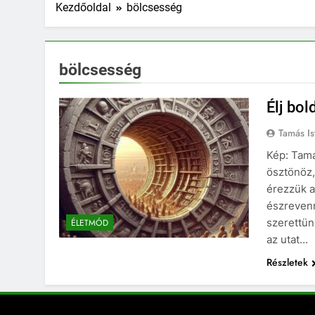
Kezdőoldal
bölcsesség
bölcsesség
Élj bol
Tamás Is
Kép: Tamá
ösztönöz,
érezzük a
észrevenn
szerettün
ÉLETMÓD
az utat…
Részletek