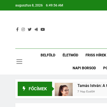
Ugrás
augusztus 8, 2026
6:49:56 AM
a
tartalomra
BELFÖLD
ÉLETMÓD
FRISS HÍREK
NAPI BORSOD
P
ván: Putnokról a Vasasba
Tamás István: A teh
FŐCÍMEK
7 Nap Ezelőtt