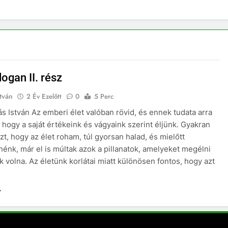
dogan II. rész
tván
2 Év Ezelőtt
0
5 Perc
s István Az emberi élet valóban rövid, és ennek tudata arra
 hogy a saját értékeink és vágyaink szerint éljünk. Gyakran
zt, hogy az élet roham, túl gyorsan halad, és mielőtt
énk, már el is múltak azok a pillanatok, amelyeket megélni
k volna. Az életünk korlátai miatt különösen fontos, hogy azt