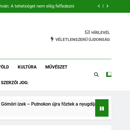
tván: A tehetséget nem elég felfedezni
 – Putnokon újra főztek a nyugdíjasok
tás és az összetartozás szolgálatában
HÍRLEVÉL
VÉLETLENSZERŰ ÚJDONSÁG
Tamás István: Putnokról a Vasasba
tván: A tehetséget nem elég felfedezni
FÖLD
KULTÚRA
MŰVÉSZET
 – Putnokon újra főztek a nyugdíjasok
SZERZŐI JOG:
tás és az összetartozás szolgálatában
möri ízek – Putnokon újra főztek a nyugdíjasok