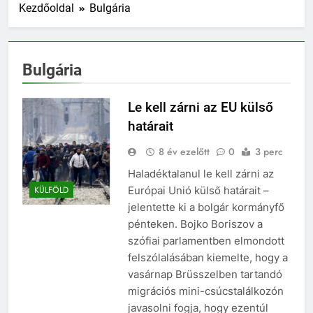
Kezdőoldal
Bulgária
Bulgária
Le kell zárni az EU külső
határait
8 év ezelőtt
0
3 perc
Haladéktalanul le kell zárni az
Európai Unió külső határait –
KÜLFÖLD
jelentette ki a bolgár kormányfő
pénteken. Bojko Boriszov a
szófiai parlamentben elmondott
felszólalásában kiemelte, hogy a
vasárnap Brüsszelben tartandó
migrációs mini-csúcstalálkozón
javasolni fogja, hogy ezentúl