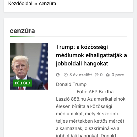
Kezdőoldal
cenzúra
cenzúra
Trump: a közösségi
médiumok elhallgattatják a
jobboldali hangokat
8 év ezelőtt
0
3 perc
KÜLFÖLD
Donald Trump
Fotó: AFP Bertha
László 888.hu Az amerikai elnök
élesen bírálta a közösségi
médiumokat, melyek szerinte
teljes mértékben kettős mércét
alkalmaznak, diszkriminálva a
jobboldali hangokat. Donald