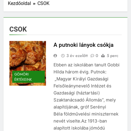
Kezdőoldal
CSOK
CSOK
A putnoki lányok csókja
3 év ezelőtt
0
5 perc
Ebben az iskolában tanult Gobbi
Hilda három évig. Putnok:
GÖMÖRI
„Magyar Királyi Gazdasági
ÉRTÉKEINK
Felsőleánynevelő Intézet és
Gazdasági (háztartási)
Szaktanácsadó Állomás”, mely
alapítójának, gróf Serényi
Béla földművelési miniszternek
nevét viselte.Az 1913-ban
alapított iskolába jómódú