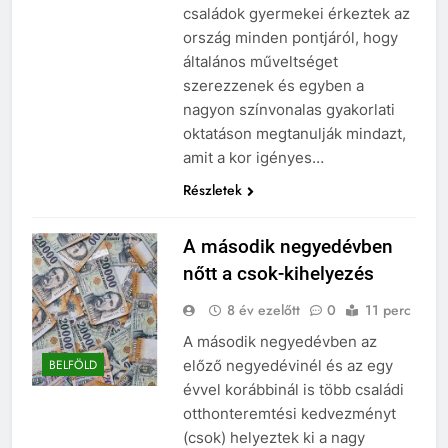
családok gyermekei érkeztek az
ország minden pontjáról, hogy
általános műveltséget
szerezzenek és egyben a
nagyon színvonalas gyakorlati
oktatáson megtanulják mindazt,
amit a kor igényes…
Részletek
A második negyedévben
nőtt a csok-kihelyezés
8 év ezelőtt
0
11 perc
A második negyedévben az
előző negyedévinél és az egy
BELFÖLD
évvel korábbinál is több családi
otthonteremtési kedvezményt
(csok) helyeztek ki a nagy