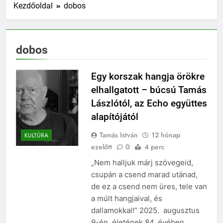
Kezdőoldal
dobos
dobos
Egy korszak hangja örökre
elhallgatott – búcsú Tamás
Lászlótól, az Echo együttes
alapítójától
Tamás István
12 hónap
KULTÚRA
ezelőtt
0
4 perc
„Nem halljuk márj szövegeid,
csupán a csend marad utánad,
de ez a csend nem üres, tele van
a múlt hangjaival, és
dallamokkal!” 2025. augusztus
9-én, életének 84. évében,