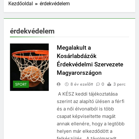
Kezdőoldal
érdekvédelem
érdekvédelem
Megalakult a
Kosárlabdázók
Érdekvédelmi Szervezete
Magyarországon
8 év ezelőtt
0
3 perc
SPORT
A KÉSZ keddi tájékoztatása
szerint az alapító ülésen a férfi
és a női élvonalból is több
csapat képviseltette magát
annak ellenére, hogy a legtöbb
helyen már elkezdődött a
felkészülés. „A távolmaradt