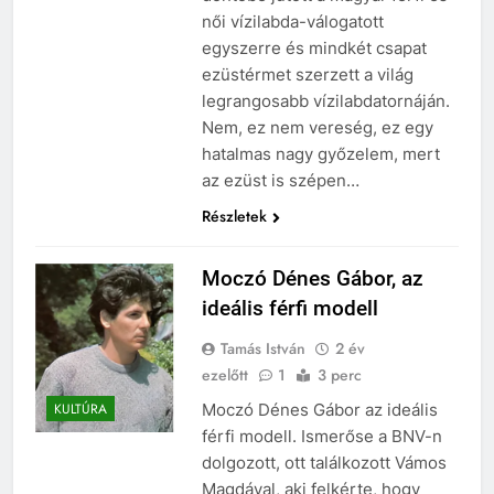
női vízilabda-válogatott
egyszerre és mindkét csapat
ezüstérmet szerzett a világ
legrangosabb vízilabdatornáján.
Nem, ez nem vereség, ez egy
hatalmas nagy győzelem, mert
az ezüst is szépen…
Részletek
Moczó Dénes Gábor, az
ideális férfi modell
Tamás István
2 év
ezelőtt
1
3 perc
Moczó Dénes Gábor az ideális
KULTÚRA
férfi modell. Ismerőse a BNV-n
dolgozott, ott találkozott Vámos
Magdával, aki felkérte, hogy