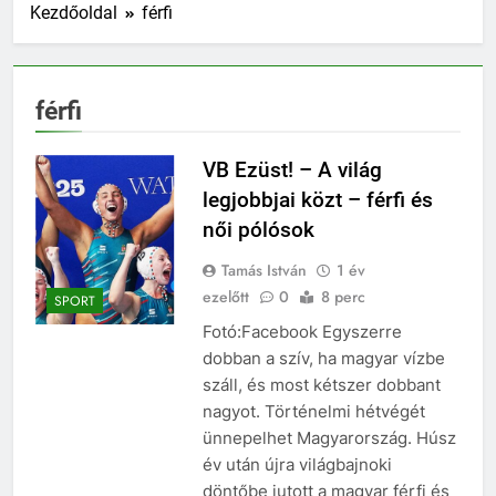
Kezdőoldal
férfi
férfi
VB Ezüst! – A világ
legjobbjai közt – férfi és
női pólósok
Tamás István
1 év
ezelőtt
0
8 perc
SPORT
Fotó:Facebook Egyszerre
dobban a szív, ha magyar vízbe
száll, és most kétszer dobbant
nagyot. Történelmi hétvégét
ünnepelhet Magyarország. Húsz
év után újra világbajnoki
döntőbe jutott a magyar férfi és