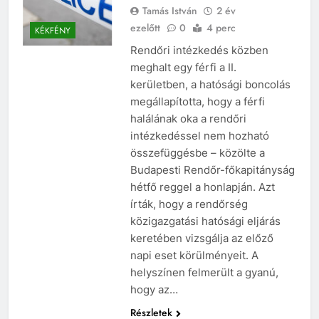
Tamás István
2 év
ezelőtt
0
4 perc
KÉKFÉNY
Rendőri intézkedés közben
meghalt egy férfi a II.
kerületben, a hatósági boncolás
megállapította, hogy a férfi
halálának oka a rendőri
intézkedéssel nem hozható
összefüggésbe – közölte a
Budapesti Rendőr-főkapitányság
hétfő reggel a honlapján. Azt
írták, hogy a rendőrség
közigazgatási hatósági eljárás
keretében vizsgálja az előző
napi eset körülményeit. A
helyszínen felmerült a gyanú,
hogy az…
Részletek