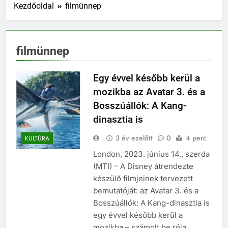
Kezdőoldal
filmünnep
filmünnep
Egy évvel később kerül a
mozikba az Avatar 3. és a
Bosszúállók: A Kang-
dinasztia is
3 év ezelőtt
0
4 perc
KULTÚRA
London, 2023. június 14., szerda
(MTI) – A Disney átrendezte
készülő filmjeinek tervezett
bemutatóját: az Avatar 3. és a
Bosszúállók: A Kang-dinasztia is
egy évvel később kerül a
mozikba – számolt be róla