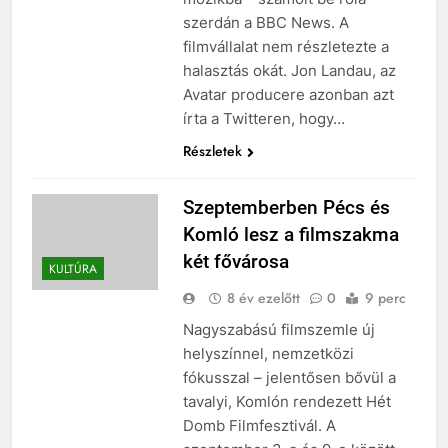
szerdán a BBC News. A
filmvállalat nem részletezte a
halasztás okát. Jon Landau, az
Avatar producere azonban azt
írta a Twitteren, hogy…
Részletek
Szeptemberben Pécs és
Komló lesz a filmszakma
két fővárosa
KULTÚRA
8 év ezelőtt
0
9 perc
Nagyszabású filmszemle új
helyszínnel, nemzetközi
fókusszal – jelentősen bővül a
tavalyi, Komlón rendezett Hét
Domb Filmfesztivál. A