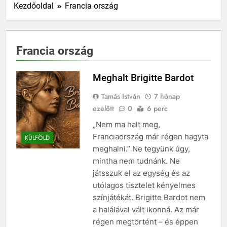
Kezdőoldal
Francia ország
Francia ország
Meghalt Brigitte Bardot
Tamás István
7 hónap
ezelőtt
0
6 perc
„Nem ma halt meg,
Franciaország már régen hagyta
KÜLFÖLD
meghalni.” Ne tegyünk úgy,
mintha nem tudnánk. Ne
játsszuk el az egység és az
utólagos tisztelet kényelmes
színjátékát. Brigitte Bardot nem
a halálával vált ikonná. Az már
régen megtörtént – és éppen