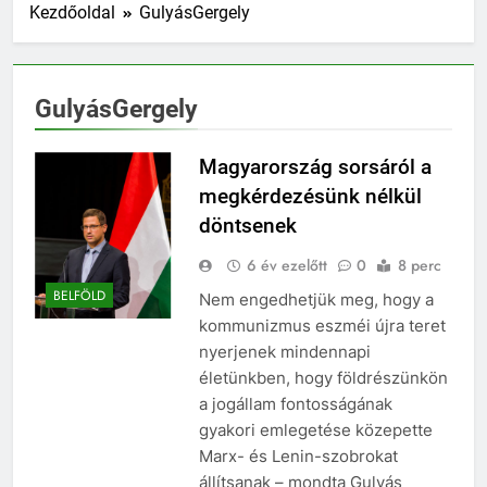
Kezdőoldal
GulyásGergely
GulyásGergely
Magyarország sorsáról a
megkérdezésünk nélkül
döntsenek
6 év ezelőtt
0
8 perc
BELFÖLD
Nem engedhetjük meg, hogy a
kommunizmus eszméi újra teret
nyerjenek mindennapi
életünkben, hogy földrészünkön
a jogállam fontosságának
gyakori emlegetése közepette
Marx- és Lenin-szobrokat
állítsanak – mondta Gulyás