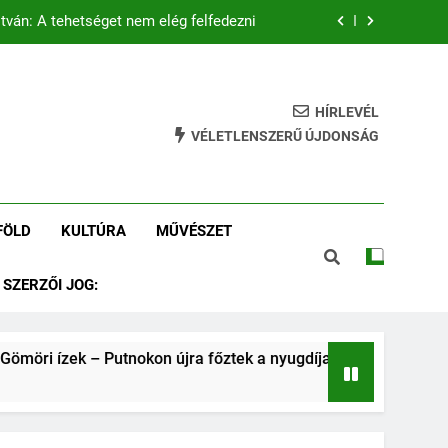
tván: A tehetséget nem elég felfedezni
 – Putnokon újra főztek a nyugdíjasok
tás és az összetartozás szolgálatában
HÍRLEVÉL
VÉLETLENSZERŰ ÚJDONSÁG
Tamás István: Putnokról a Vasasba
tván: A tehetséget nem elég felfedezni
FÖLD
KULTÚRA
MŰVÉSZET
 – Putnokon újra főztek a nyugdíjasok
SZERZŐI JOG:
tás és az összetartozás szolgálatában
möri ízek – Putnokon újra főztek a nyugdíjasok