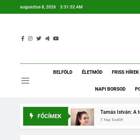
Ugrás
augusztus 8, 2026
3:31:52 AM
a
tartalomra
BELFÖLD
ÉLETMÓD
FRISS HÍREK
NAPI BORSOD
P
án: Putnokról a Vasasba
Tamás István: A teh
FŐCÍMEK
7 Nap Ezelőtt