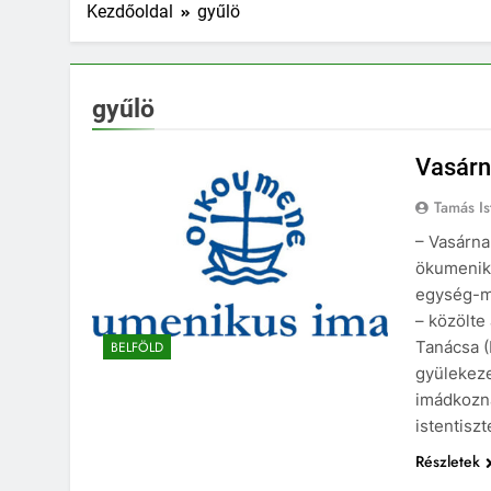
Kezdőoldal
gyűlö
gyűlö
Vasárn
Tamás Is
– Vasárna
ökumenik
egység-me
– közölt
Tanácsa (
BELFÖLD
gyülekeze
imádkozna
istentisz
Részletek