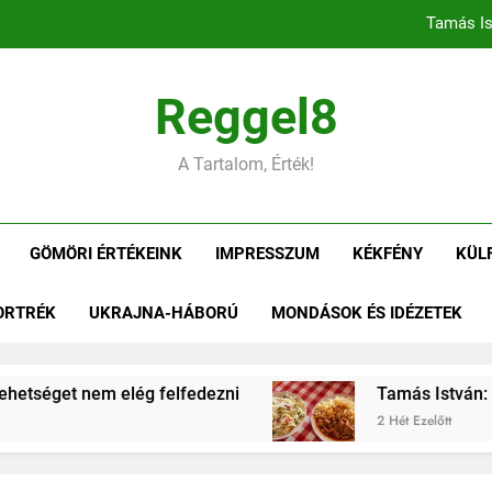
Tamás Is
Tamás István: Gömöri ízek
Reggel8
Tamás István: Negyedszázad az alko
A Tartalom, Érték!
Tamás Is
GÖMÖRI ÉRTÉKEINK
IMPRESSZUM
KÉKFÉNY
KÜL
Tamás István: Gömöri ízek
ORTRÉK
UKRAJNA-HÁBORÚ
MONDÁSOK ÉS IDÉZETEK
Tamás István: Negyedszázad az alko
etséget nem elég felfedezni
Tamás István: Gö
2 Hét Ezelőtt