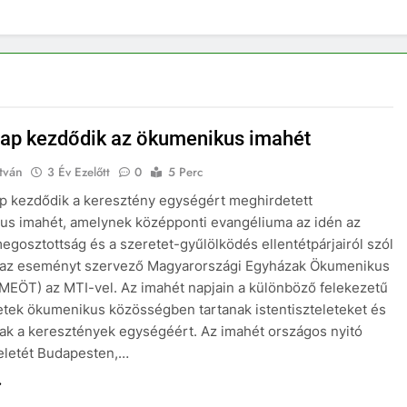
ap kezdődik az ökumenikus imahét
tván
3 Év Ezelőtt
0
5 Perc
p kezdődik a keresztény egységért meghirdetett
us imahét, amelynek középponti evangéliuma az idén az
gosztottság és a szeretet-gyűlölködés ellentétpárjairól szól
e az eseményt szervező Magyarországi Egyházak Ökumenikus
MEÖT) az MTI-vel. Az imahét napjain a különböző felekezetű
tek ökumenikus közösségben tartanak istentiszteleteket és
k a keresztények egységéért. Az imahét országos nyitó
teletét Budapesten,…