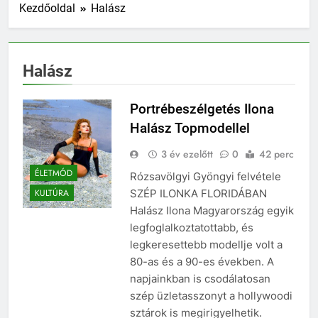
Kezdőoldal
Halász
Halász
Portrébeszélgetés Ilona
Halász Topmodellel
3 év ezelőtt
0
42 perc
ÉLETMÓD
Rózsavölgyi Gyöngyi felvétele
SZÉP ILONKA FLORIDÁBAN
KULTÚRA
Halász Ilona Magyarország egyik
legfoglalkoztatottabb, és
legkeresettebb modellje volt a
80-as és a 90-es években. A
napjainkban is csodálatosan
szép üzletasszonyt a hollywoodi
sztárok is megirigyelhetik.