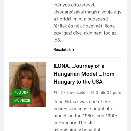
Igényes öltözetével,
kisugárzásával magára vonja úgy
a floridai, mint a budapesti
férfiak és nők figyelmét. Ilona
egy igazi díva, akin nem fog az
idő….
Részletek
ILONA…Journey of a
Hungarian Model …from
Hungary to the USA
8 év ezelőtt
0
34 perc
KULTÚRA
MŰVÉSZE
Ilona Halasz was one of the
busiest and most sought after
models in the 1980’s and 1990’s
in Hungary. The still
astonishingly beautiful