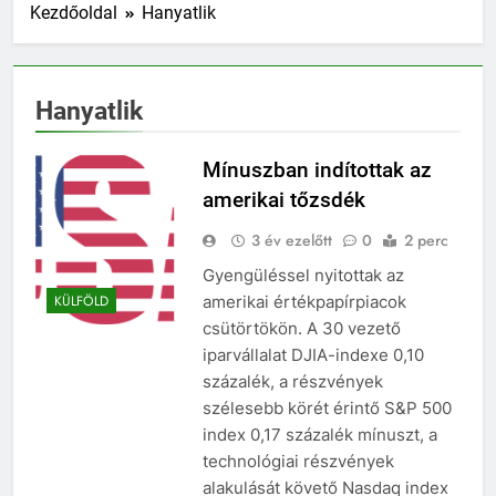
Kezdőoldal
Hanyatlik
Hanyatlik
Mínuszban indítottak az
amerikai tőzsdék
3 év ezelőtt
0
2 perc
Gyengüléssel nyitottak az
amerikai értékpapírpiacok
KÜLFÖLD
csütörtökön. A 30 vezető
iparvállalat DJIA-indexe 0,10
százalék, a részvények
szélesebb körét érintő S&P 500
index 0,17 százalék mínuszt, a
technológiai részvények
alakulását követő Nasdaq index