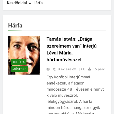
Kezdőoldal
Hárfa
Hárfa
Tamás István: „Drága
szerelmem van” Interjú
Lévai Mária,
hárfaművésszel
KULTÚRA
3 év ezelőtt
0
15 perc
MŰVÉSZE
Egy korábbi interjúmmal
emlékezek, a fiatalon,
mindössze 48 – évesen elhunyt
kiváló művészről,
lélekgyógyászról: A hárfa
minden húros hangszer egyik
legrégebbi őse. Máriával a