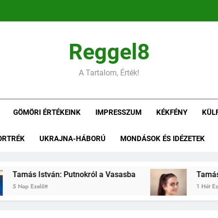
Tamás Is
Reggel8
Tamás István: Gömöri ízek
A Tartalom, Érték!
Tamás István: Kiü
GÖMÖRI ÉRTÉKEINK
IMPRESSZUM
KÉKFÉNY
KÜL
Tamás Is
ORTRÉK
UKRAJNA-HÁBORÚ
MONDÁSOK ÉS IDÉZETEK
Tamás István: Gömöri ízek
Tamás István: Putnokról a Vasasba
Tamás Is
5 Nap Ezelőtt
1 Hét Ezelőt