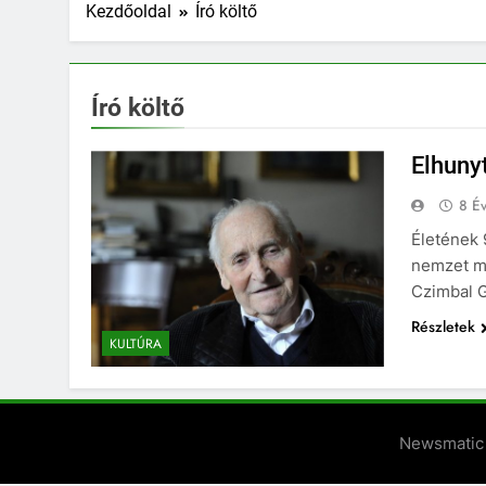
Kezdőoldal
Író költő
Író költő
Elhuny
8 Év
Életének 
nemzet mű
Czimbal 
Részletek
KULTÚRA
Newsmatic