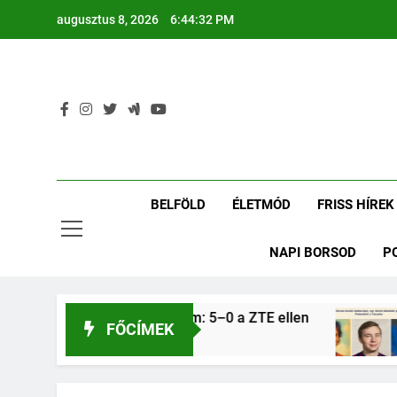
Ugrás
augusztus 8, 2026
6:44:32 PM
a
tartalomra
BELFÖLD
ÉLETMÓD
FRISS HÍREK
NAPI BORSOD
P
n: Kiütéses Vasas-győzelem: 5–0 a ZTE ellen
FŐCÍMEK