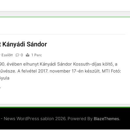
t Kányádi Sándor
 Ezelőtt
0
1 Perc
90. évében elhunyt Kányádi Sándor Kossuth-díjas költő, a
vésze. A felvétel 2017. november 17-én készült. MTI Fotó:
Gyula
 - News WordPress sablon 2026. Powered By
.
BlazeThemes