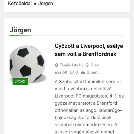
Kezdőoldal
Jörgen
Jörgen
Győzött a Liverpool, esélye
sem volt a Brentfordnak
Tamás István
2 év
ezelőtt
0
2 perc
A Szoboszlai Dominikot sérülés
SPORT
miatt továbbra is nélkülöző
Liverpool FC magabiztos, 4-1-es
győzelmet aratott a Brentford
otthonában az angol labdarúgó-
bajnokság 25. fordulójának
szombati nyitómérkőzésén. A
szezon végén távozó német