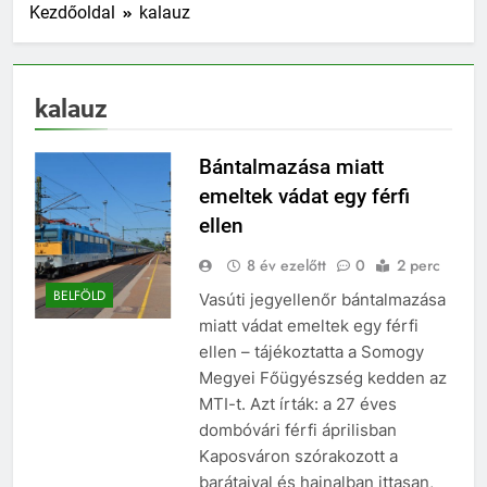
Kezdőoldal
kalauz
kalauz
Bántalmazása miatt
emeltek vádat egy férfi
ellen
8 év ezelőtt
0
2 perc
BELFÖLD
Vasúti jegyellenőr bántalmazása
miatt vádat emeltek egy férfi
ellen – tájékoztatta a Somogy
Megyei Főügyészség kedden az
MTI-t. Azt írták: a 27 éves
dombóvári férfi áprilisban
Kaposváron szórakozott a
barátaival és hajnalban ittasan,