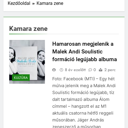
Kezdőoldal
Kamara zene
Kamara zene
Hamarosan megjelenik a
Malek Andi Soulistic
formáció legújabb albuma
8 év ezelőtt
0
2 perc
KULTÚRA
Foto: Facebook (MTI) – Egy hét
múlva jelenik meg a Malek Andi
Soulistic formáció legújabb, tíz
dalt tartalmazó albuma Álom
címmel – hangzott el az M1
aktuális csatorna hétfő reggeli
műsorában. Jáger András
zeneszerző a műsorban