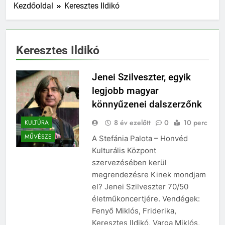
Kezdőoldal
Keresztes Ildikó
Keresztes Ildikó
Jenei Szilveszter, egyik
legjobb magyar
könnyűzenei dalszerzőnk
8 év ezelőtt
0
10 perc
KULTÚRA
MŰVÉSZE
A Stefánia Palota – Honvéd
Kulturális Központ
szervezésében kerül
megrendezésre Kinek mondjam
el? Jenei Szilveszter 70/50
életműkoncertjére. Vendégek:
Fenyő Miklós, Friderika,
Keresztes Ildikó, Varga Miklós,