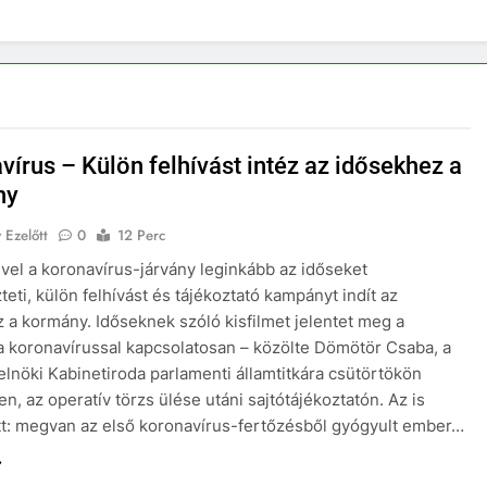
vírus – Külön felhívást intéz az idősekhez a
ny
 Ezelőtt
0
12 Perc
ivel a koronavírus-járvány leginkább az időseket
teti, külön felhívást és tájékoztató kampányt indít az
 a kormány. Időseknek szóló kisfilmet jelentet meg a
 koronavírussal kapcsolatosan – közölte Dömötör Csaba, a
elnöki Kabinetiroda parlamenti államtitkára csütörtökön
n, az operatív törzs ülése utáni sajtótájékoztatón. Az is
t: megvan az első koronavírus-fertőzésből gyógyult ember…