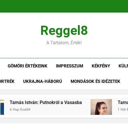
Tamás Is
Reggel8
Tamás István: Gömöri ízek
A Tartalom, Érték!
Tamás István: Kiü
GÖMÖRI ÉRTÉKEINK
IMPRESSZUM
KÉKFÉNY
KÜL
Tamás Is
ORTRÉK
UKRAJNA-HÁBORÚ
MONDÁSOK ÉS IDÉZETEK
Tamás István: Gömöri ízek
Tamás István: Putnokról a Vasasba
Tamás I
6 Nap Ezelőtt
1 Hét Ezel