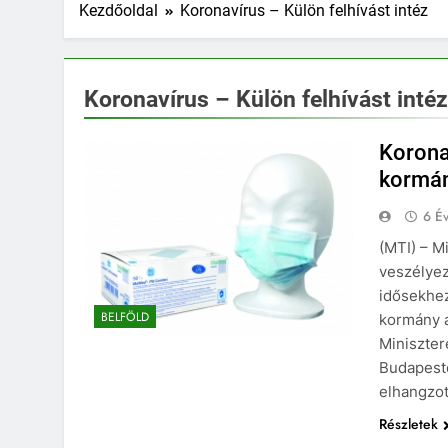
Kezdőoldal
Koronavírus – Külön felhívást intéz
Koronavírus – Külön felhívást intéz
Korona
kormá
6 Év
(MTI) – M
veszélyez
idősekhez
BELFÖLD
kormány a
Miniszter
Budapeste
elhangzot
Részletek