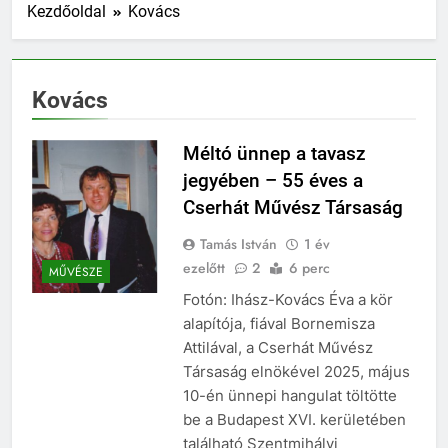
Kezdőoldal
Kovács
Kovács
Méltó ünnep a tavasz
jegyében – 55 éves a
Cserhát Művész Társaság
Tamás István
1 év
ezelőtt
2
6 perc
MŰVÉSZE
Fotón: Ihász-Kovács Éva a kör
alapítója, fiával Bornemisza
Attilával, a Cserhát Művész
Társaság elnökével 2025, május
10-én ünnepi hangulat töltötte
be a Budapest XVI. kerületében
található Szentmihályi