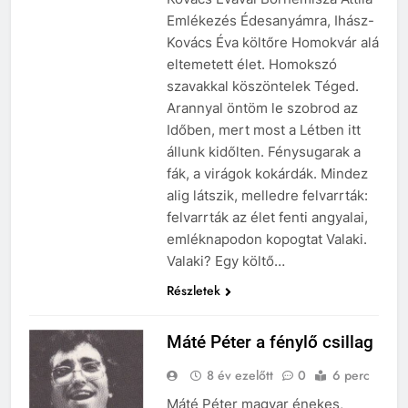
Emlékezés Édesanyámra, Ihász-
Kovács Éva költőre Homokvár alá
eltemetett élet. Homokszó
szavakkal köszöntelek Téged.
Arannyal öntöm le szobrod az
Időben, mert most a Létben itt
állunk kidőlten. Fénysugarak a
fák, a virágok kokárdák. Mindez
alig látszik, melledre felvarrták:
felvarrták az élet fenti angyalai,
emléknapodon kopogtat Valaki.
Valaki? Egy költő…
Részletek
Máté Péter a fénylő csillag
8 év ezelőtt
0
6 perc
Máté Péter magyar énekes,