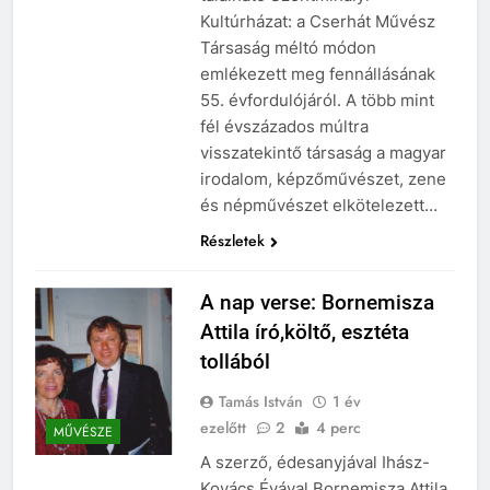
Kultúrházat: a Cserhát Művész
Társaság méltó módon
emlékezett meg fennállásának
55. évfordulójáról. A több mint
fél évszázados múltra
visszatekintő társaság a magyar
irodalom, képzőművészet, zene
és népművészet elkötelezett…
Részletek
A nap verse: Bornemisza
Attila író,költő, esztéta
tollából
Tamás István
1 év
ezelőtt
2
4 perc
MŰVÉSZE
A szerző, édesanyjával Ihász-
Kovács Évával Bornemisza Attila