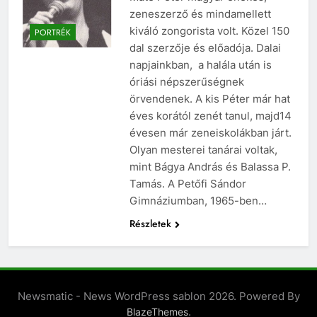
zeneszerző és mindamellett
kiváló zongorista volt. Közel 150
PORTRÉK
dal szerzője és előadója. Dalai
napjainkban, a halála után is
óriási népszerűségnek
örvendenek. A kis Péter már hat
éves korától zenét tanul, majd14
évesen már zeneiskolákban járt.
Olyan mesterei tanárai voltak,
mint Bágya András és Balassa P.
Tamás. A Petőfi Sándor
Gimnáziumban, 1965-ben…
Részletek
Newsmatic - News WordPress sablon 2026. Powered By
.
BlazeThemes