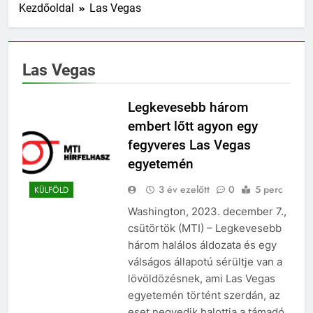
Kezdőoldal
Las Vegas
Las Vegas
Legkevesebb három
embert lőtt agyon egy
fegyveres Las Vegas
egyetemén
3 év ezelőtt
0
5 perc
KÜLFÖLD
Washington, 2023. december 7.,
csütörtök (MTI) – Legkevesebb
három halálos áldozata és egy
válságos állapotú sérültje van a
lövöldözésnek, ami Las Vegas
egyetemén történt szerdán, az
eset negyedik halottja a támadó,