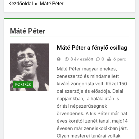
Kezdőoldal
Máté Péter
Máté Péter
Máté Péter a fénylő csillag
8 év ezelőtt
0
6 perc
Máté Péter magyar énekes,
zeneszerző és mindamellett
kiváló zongorista volt. Közel 150
PORTRÉK
dal szerzője és előadója. Dalai
napjainkban, a halála után is
óriási népszerűségnek
örvendenek. A kis Péter már hat
éves korától zenét tanul, majd14
évesen már zeneiskolákban járt.
Olyan mesterei tanárai voltak,