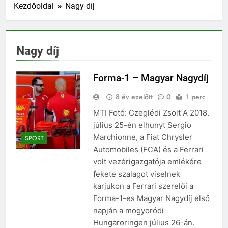
Kezdőoldal
Nagy díj
Nagy díj
Forma-1 – Magyar Nagydíj
8 év ezelőtt
0
1 perc
MTI Fotó: Czeglédi Zsolt A 2018.
július 25-én elhunyt Sergio
Marchionne, a Fiat Chrysler
SPORT
Automobiles (FCA) és a Ferrari
volt vezérigazgatója emlékére
fekete szalagot viselnek
karjukon a Ferrari szerelői a
Forma-1-es Magyar Nagydíj első
napján a mogyoródi
Hungaroringen július 26-án.