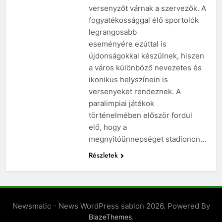
versenyzőt várnak a szervezők. A
fogyatékossággal élő sportolók
legrangosabb
eseményére ezúttal is
újdonságokkal készülnek, hiszen
a város különböző nevezetes és
ikonikus helyszínein is
versenyeket rendeznek. A
paralimpiai játékok
történelmében először fordul
elő, hogy a
megnyitóünnepséget stadionon…
Részletek
Newsmatic - News WordPress sablon 2026. Powered By
.
BlazeThemes