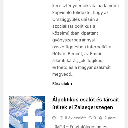
kereszténydemokrata parlamenti
képviselő felidézte, hogy az
Országgyűlés ülésén a
szocialista politikus a
közelmúltban kipattant
gyógyszerbotránnyal
összefüggésben interpellálta
Rétvári Bencét, az Emmi
államtitkárát, „aki logikus,
érthető és a magyar szakmát
megvédő…
Részletek
Álpolitikus csalót és társait
ítéltek el Zalaegerszegen
8 év ezelőtt
0
2 perc
(MTI) – Folytatólagosan és