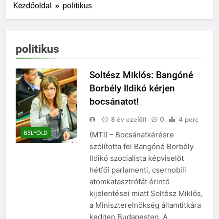
Kezdőoldal
politikus
politikus
Soltész Miklós: Bangóné
Borbély Ildikó kérjen
bocsánatot!
8 év ezelőtt
0
4 perc
BELFÖLD
(MTI) – Bocsánatkérésre
szólította fel Bangóné Borbély
Ildikó szocialista képviselőt
hétfői parlamenti, csernobili
atomkatasztrófát érintő
kijelentései miatt Soltész Miklós,
a Miniszterelnökség államtitkára
kedden Budapesten. A