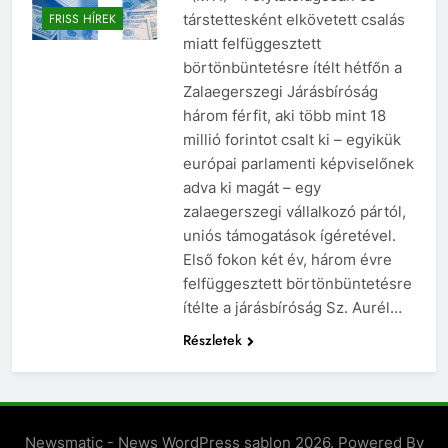
társtettesként elkövetett csalás
FRISS HÍREK
miatt felfüggesztett
börtönbüntetésre ítélt hétfőn a
Zalaegerszegi Járásbíróság
három férfit, aki több mint 18
millió forintot csalt ki – egyikük
európai parlamenti képviselőnek
adva ki magát – egy
zalaegerszegi vállalkozó pártól,
uniós támogatások ígéretével.
Első fokon két év, három évre
felfüggesztett börtönbüntetésre
ítélte a járásbíróság Sz. Aurél…
Részletek
Newsmatic - News WordPress sablon 2026. Powered By