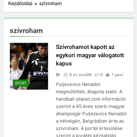
Kezdőoldal
szívroham
szívroham
Szívrohamot kapott az
egykori magyar válogatott
kapus
8 év ezelőtt
0
1 perc
SPORT
Puljezevics Nenadot
megműtötték, állapota stabil. A
handball-planet.com információi
szerint a 45 éves szerb-magyar
állampolgár Puljezevics Nenadot
a hétvégén, Belgrádban érte as
szívroham. A portál értesülése
szerint a korábbi kézilabdás