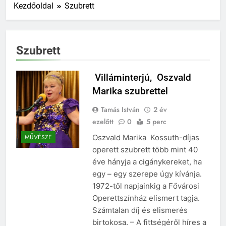
Kezdőoldal
Szubrett
Szubrett
Villáminterjú, Oszvald
Marika szubrettel
Tamás István
2 év
ezelőtt
0
5 perc
Oszvald Marika Kossuth-díjas
MŰVÉSZE
operett szubrett több mint 40
éve hányja a cigánykereket, ha
egy – egy szerepe úgy kívánja.
1972-től napjainkig a Fővárosi
Operettszínház elismert tagja.
Számtalan díj és elismerés
birtokosa. – A fittségéről híres a