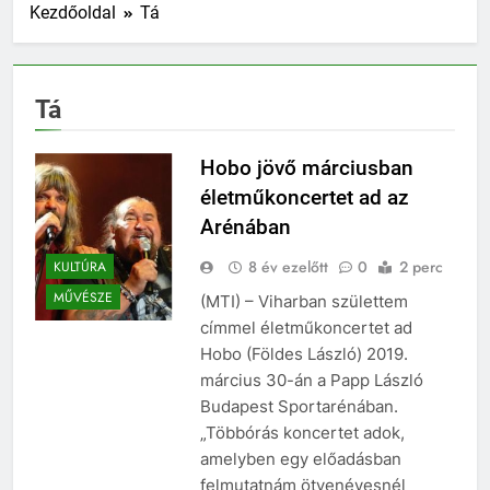
Kezdőoldal
Tá
Tá
Hobo jövő márciusban
életműkoncertet ad az
Arénában
8 év ezelőtt
0
2 perc
KULTÚRA
MŰVÉSZE
(MTI) – Viharban születtem
címmel életműkoncertet ad
Hobo (Földes László) 2019.
március 30-án a Papp László
Budapest Sportarénában.
„Többórás koncertet adok,
amelyben egy előadásban
felmutatnám ötvenévesnél