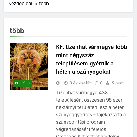
Kezdőoldal
több
több
KF: tizenhat vármegye több
mint négyszáz
településem gyérítik a
héten a szúnyogokat
3 év ezelőtt
0
5 perc
BELFÖLD
Tizenhat vármegye 438
településén, összesen 98 ezer
hektárnyi területen lesz a héten
szúnyoggyérítés – tájékoztatta a
szúnyogirtási program
végrehajtásáért felelős
Országos Katasztrófavédelmi