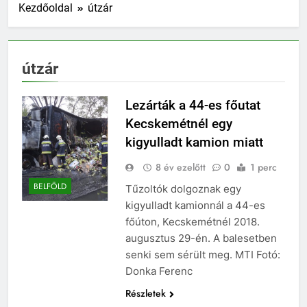
Kezdőoldal
útzár
útzár
Lezárták a 44-es főutat
Kecskemétnél egy
kigyulladt kamion miatt
8 év ezelőtt
0
1 perc
BELFÖLD
Tűzoltók dolgoznak egy
kigyulladt kamionnál a 44-es
főúton, Kecskemétnél 2018.
augusztus 29-én. A balesetben
senki sem sérült meg. MTI Fotó:
Donka Ferenc
Részletek