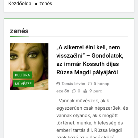
Kezdőoldal
zenés
zenés
„A sikerrel élni kell, nem
visszaélni” – Gondolatok,
az immár Kossuth díjas
Rúzsa Magdi pályájáról
KULTÚRA
Tamás István
5 hónap
MŰVÉSZE
ezelőtt
0
9 perc
Vannak művészek, akik
egyszerűen csak népszerűek, és
vannak olyanok, akik mögött
történet, munka, hitelesség és
emberi tartás áll. Rúzsa Magdi
azok közé az előadók közé