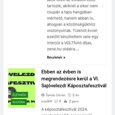
tartozik, akiknél a siker nem
csupán a taps hangjában
mérhető, hanem abban is,
ahogyan a közönségükhöz
viszonyulnak. Tizenöt évvel
ezelőtt készítettem vele egy
interjút a VOLTfolió díjas,
zene.hu oldalra….
Részletek
Ebben az évben is
megrendezésre kerül a VI.
Sajóvelezdi Káposztafesztivál
Tamás István
2 év
ÉLETMÓD
ezelőtt
0
2 perc
KULTÚRA
A képosztafesztivál 2024.