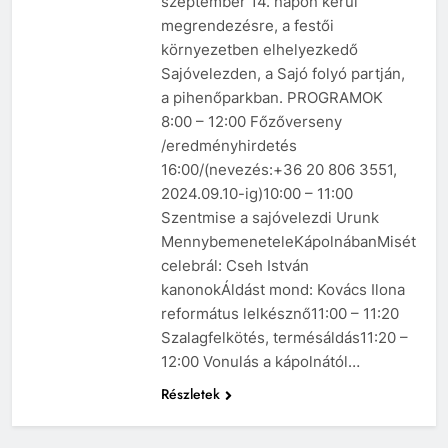
szeptember 14. napon kerül
megrendezésre, a festői
környezetben elhelyezkedő
Sajóvelezden, a Sajó folyó partján,
a pihenőparkban. PROGRAMOK
8:00 – 12:00 Főzőverseny
/eredményhirdetés
16:00/(nevezés:+36 20 806 3551,
2024.09.10-ig)10:00 – 11:00
Szentmise a sajóvelezdi Urunk
MennybemeneteleKápolnábanMisét
celebrál: Cseh István
kanonokÁldást mond: Kovács Ilona
református lelkésznő11:00 – 11:20
Szalagfelkötés, termésáldás11:20 –
12:00 Vonulás a kápolnától…
Részletek