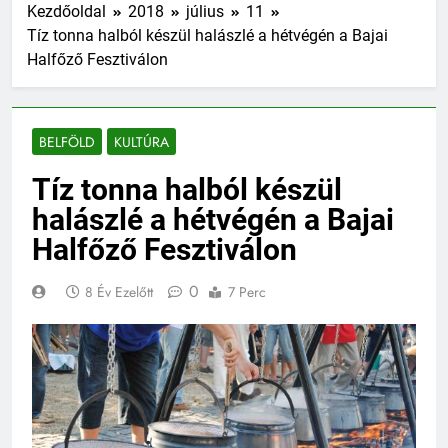
Kezdőoldal
2018
július
11
Tíz tonna halból készül halászlé a hétvégén a Bajai
Halfőző Fesztiválon
BELFÖLD
KULTÚRA
Tíz tonna halból készül
halászlé a hétvégén a Bajai
Halfőző Fesztiválon
0
8 Év Ezelőtt
7 Perc