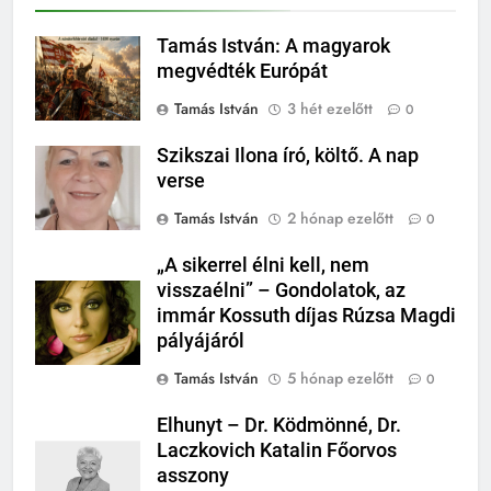
Tamás István: A magyarok
megvédték Európát
Tamás István
3 hét ezelőtt
0
Szikszai Ilona író, költő. A nap
verse
Tamás István
2 hónap ezelőtt
0
„A sikerrel élni kell, nem
visszaélni” – Gondolatok, az
immár Kossuth díjas Rúzsa Magdi
pályájáról
Tamás István
5 hónap ezelőtt
0
Elhunyt – Dr. Ködmönné, Dr.
Laczkovich Katalin Főorvos
asszony