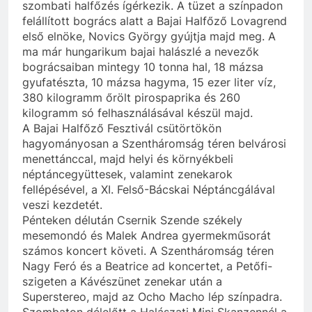
szombati halfőzés ígérkezik. A tüzet a színpadon
felállított bogrács alatt a Bajai Halfőző Lovagrend
első elnöke, Novics György gyújtja majd meg. A
ma már hungarikum bajai halászlé a nevezők
bográcsaiban mintegy 10 tonna hal, 18 mázsa
gyufatészta, 10 mázsa hagyma, 15 ezer liter víz,
380 kilogramm őrölt pirospaprika és 260
kilogramm só felhasználásával készül majd.
A Bajai Halfőző Fesztivál csütörtökön
hagyományosan a Szentháromság téren belvárosi
menettánccal, majd helyi és környékbeli
néptáncegyüttesek, valamint zenekarok
fellépésével, a XI. Felső-Bácskai Néptáncgálával
veszi kezdetét.
Pénteken délután Csernik Szende székely
mesemondó és Malek Andrea gyermekműsorát
számos koncert követi. A Szentháromság téren
Nagy Feró és a Beatrice ad koncertet, a Petőfi-
szigeten a Kávészünet zenekar után a
Superstereo, majd az Ocho Macho lép színpadra.