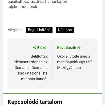
bajaihalfozofesztival.hu honlapon
tájékozódhatnak.
Megjelölt:
Bajai Halfőző
Néptánc
Előző:
Következő:
Bejegyzés
navigáció
Betiltották
Ököllel ütötte meg a
Németországban az
mentőápolót egy férfi
Osmanen Germania
Mezőgyánban
török nacionalista
motoros bandát
Kapcsolódó tartalom