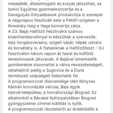
mesejáték, állatsimogató és kutyás játszóház, az
Iszkiri Együttes gyermekkoncertje és a
Garagulyás Gólyalábasok produkciója is szerepel.
A négynapos fesztivált este a Petőfi-szigeten a
Kowalsky meg a Vega koncertje zárja.
A 23. Bajai Halfőző Fesztiválra számos
kísérőrendezvénnyel is készültek a szervezők:
lesz horgászverseny, szigeti vásár, népek udvara
és borsétány is. A fiataloknak a Halfőzőfeszt – DJ
Fesztiválon három napon át hazai és külföldi
lemezlovasok játszanak. A Bajával ismerkedők
gumikerekes kisvonattal a város nevezetességeit,
sétahajóról pedig a Sugovica és a Duna
természeti szépségeit fedezhetik fel.
A programsorozat díszvendége idén Könyves
Kálmán koronázási városa, Baja egyik
testvértelepülése, a horvátországi Biograd. Ez
alkalomból a Bácskai Kultúrpalotában Biograd
gyöngyszemei címmel kiállítás is nyílik.
A programsorozat részleteiről az érdeklődők a