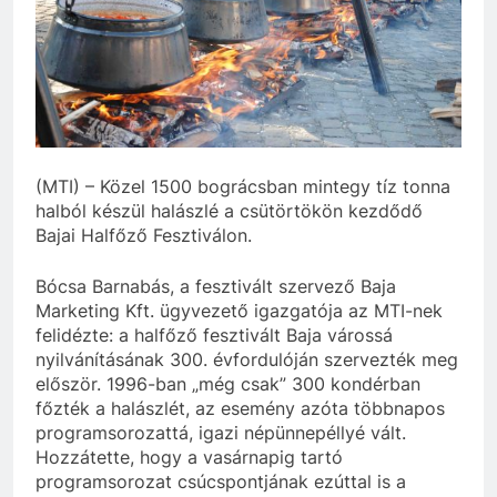
(MTI) – Közel 1500 bográcsban mintegy tíz tonna
halból készül halászlé a csütörtökön kezdődő
Bajai Halfőző Fesztiválon.
Bócsa Barnabás, a fesztivált szervező Baja
Marketing Kft. ügyvezető igazgatója az MTI-nek
felidézte: a halfőző fesztivált Baja várossá
nyilvánításának 300. évfordulóján szervezték meg
először. 1996-ban „még csak” 300 kondérban
főzték a halászlét, az esemény azóta többnapos
programsorozattá, igazi népünnepéllyé vált.
Hozzátette, hogy a vasárnapig tartó
programsorozat csúcspontjának ezúttal is a