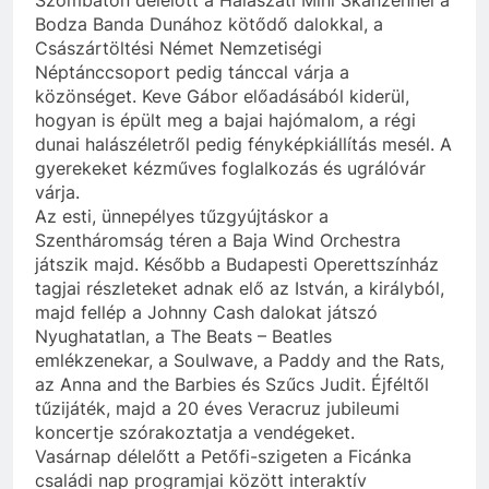
Szombaton délelőtt a Halászati Mini Skanzennél a
Bodza Banda Dunához kötődő dalokkal, a
Császártöltési Német Nemzetiségi
Néptánccsoport pedig tánccal várja a
közönséget. Keve Gábor előadásából kiderül,
hogyan is épült meg a bajai hajómalom, a régi
dunai halászéletről pedig fényképkiállítás mesél. A
gyerekeket kézműves foglalkozás és ugrálóvár
várja.
Az esti, ünnepélyes tűzgyújtáskor a
Szentháromság téren a Baja Wind Orchestra
játszik majd. Később a Budapesti Operettszínház
tagjai részleteket adnak elő az István, a királyból,
majd fellép a Johnny Cash dalokat játszó
Nyughatatlan, a The Beats – Beatles
emlékzenekar, a Soulwave, a Paddy and the Rats,
az Anna and the Barbies és Szűcs Judit. Éjféltől
tűzijáték, majd a 20 éves Veracruz jubileumi
koncertje szórakoztatja a vendégeket.
Vasárnap délelőtt a Petőfi-szigeten a Ficánka
családi nap programjai között interaktív