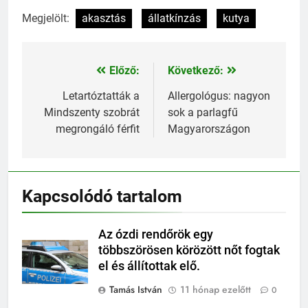
Megjelölt:
akasztás
állatkínzás
kutya
Előző:
Következő:
Bejegyzés
navigáció
Letartóztatták a
Allergológus: nagyon
Mindszenty szobrát
sok a parlagfű
megrongáló férfit
Magyarországon
Kapcsolódó tartalom
Az ózdi rendőrök egy
többszörösen körözött nőt fogtak
el és állítottak elő.
Tamás István
11 hónap ezelőtt
0