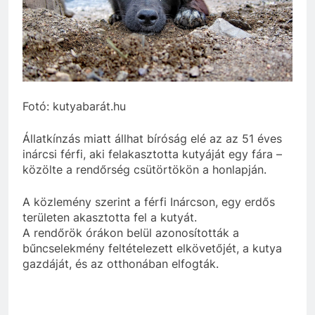
Fotó: kutyabarát.hu
Állatkínzás miatt állhat bíróság elé az az 51 éves
inárcsi férfi, aki felakasztotta kutyáját egy fára –
közölte a rendőrség csütörtökön a honlapján.
A közlemény szerint a férfi Inárcson, egy erdős
területen akasztotta fel a kutyát.
A rendőrök órákon belül azonosították a
bűncselekmény feltételezett elkövetőjét, a kutya
gazdáját, és az otthonában elfogták.