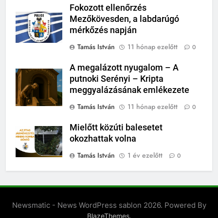
Fokozott ellenőrzés
Mezőkövesden, a labdarúgó
mérkőzés napján
Tamás István
11 hónap ezelőtt
0
A megalázott nyugalom – A
putnoki Serényi – Kripta
meggyalázásának emlékezete
Tamás István
11 hónap ezelőtt
0
Mielőtt közúti balesetet
okozhattak volna
Tamás István
1 év ezelőtt
0
Newsmatic - News WordPress sablon 2026. Powered By
.
BlazeThemes