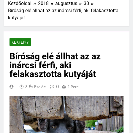
Kezdőoldal
2018
augusztus
30
Bíróság elé állhat az az inárcsi férfi, aki felakasztotta
kutyáját
KÉKFÉNY
Bíróság elé állhat az az
inárcsi férfi, aki
felakasztotta kutyáját
0
8 Év Ezelőtt
1 Perc