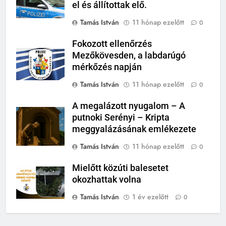
el és állítottak elő.
Tamás István
11 hónap ezelőtt
0
Fokozott ellenőrzés
Mezőkövesden, a labdarúgó
mérkőzés napján
Tamás István
11 hónap ezelőtt
0
A megalázott nyugalom – A
putnoki Serényi – Kripta
meggyalázásának emlékezete
Tamás István
11 hónap ezelőtt
0
Mielőtt közúti balesetet
okozhattak volna
Tamás István
1 év ezelőtt
0