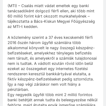
(MTI) – Csalás miatt vádat emeltek egy banki
tanácsadóként dolgozó férfi ellen, aki több mint
60 millió forint kárt okozott munkahelyének –
tájékoztatta a Bács-Kiskun Megyei Főügyészség
az MTI-t kedden.
A közlemény szerint a 37 éves kecskeméti férfi
2016 őszén három ügyfél számláira több
alkalommal könyvelt le nagy összegű készpénz-
befizetéseket, amelyekhez tényleges befizetés
nem társult, és amelyekről a számlák tulajdonosai
nem is tudtak. A vádlott ezután rövid időn belül
ezeket az összegeket egy internetes fizetési
rendszeren keresztül bankkártyával elutalta, a
fiktív készpénz-befizetéseket pedig sztornózta.
Így a nap végi záráskor nem volt hiány a
pénztárban.
Egy negyedik ügyfél több mint 2 millió forintos
banki betétjét annak tudta és beleegyezése nélkül
feltörte, majd átutalta egyik ismerőse számlájára,