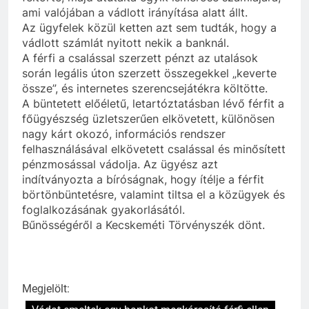
ami valójában a vádlott irányítása alatt állt.
Az ügyfelek közül ketten azt sem tudták, hogy a
vádlott számlát nyitott nekik a banknál.
A férfi a csalással szerzett pénzt az utalások
során legális úton szerzett összegekkel „keverte
össze”, és internetes szerencsejátékra költötte.
A büntetett előéletű, letartóztatásban lévő férfit a
főügyészség üzletszerűen elkövetett, különösen
nagy kárt okozó, információs rendszer
felhasználásával elkövetett csalással és minősített
pénzmosással vádolja. Az ügyész azt
indítványozta a bíróságnak, hogy ítélje a férfit
börtönbüntetésre, valamint tiltsa el a közügyek és
foglalkozásának gyakorlásától.
Bűnösségéről a Kecskeméti Törvényszék dönt.
Megjelölt: