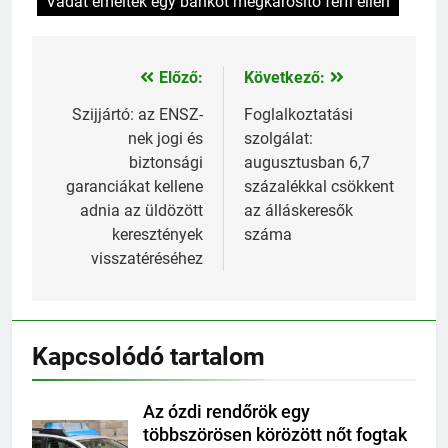
Vádat emeltek egy bankot megkárosító férfi ellen
Előző:
Következő:
Bejegyzés
navigáció
Szijjártó: az ENSZ-
Foglalkoztatási
nek jogi és
szolgálat:
biztonsági
augusztusban 6,7
garanciákat kellene
százalékkal csökkent
adnia az üldözött
az álláskeresők
keresztények
száma
visszatéréséhez
Kapcsolódó tartalom
Az ózdi rendőrök egy
többszörösen körözött nőt fogtak