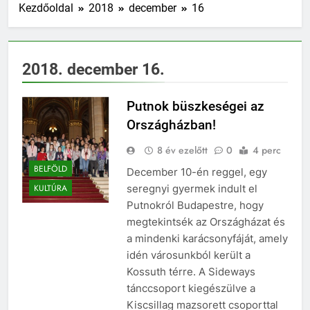
Kezdőoldal
2018
december
16
2018. december 16.
Putnok büszkeségei az
Országházban!
8 év ezelőtt
0
4 perc
BELFÖLD
December 10-én reggel, egy
seregnyi gyermek indult el
KULTÚRA
Putnokról Budapestre, hogy
megtekintsék az Országházat és
a mindenki karácsonyfáját, amely
idén városunkból került a
Kossuth térre. A Sideways
tánccsoport kiegészülve a
Kiscsillag mazsorett csoporttal