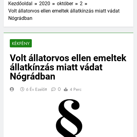
Kezdőoldal
2020
október
2
Volt állatorvos ellen emeltek állatkínzás miatt vádat
Nógrádban
KÉKFÉNY
Volt állatorvos ellen emeltek
állatkínzás miatt vádat
Nógrádban
0
6 Év Ezelőtt
4 Perc