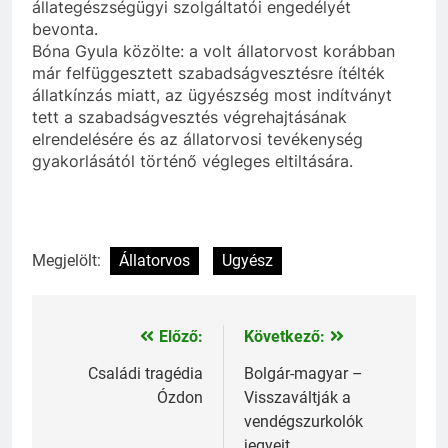
állategészségügyi szolgáltatói engedélyét
bevonta.
Bóna Gyula közölte: a volt állatorvost korábban
már felfüggesztett szabadságvesztésre ítélték
állatkínzás miatt, az ügyészség most indítványt
tett a szabadságvesztés végrehajtásának
elrendelésére és az állatorvosi tevékenység
gyakorlásától történő végleges eltiltására.
Megjelölt:
Állatorvos
Ugyész
Előző:
Következő:
Bejegyzés
navigáció
Családi tragédia
Bolgár-magyar –
Ózdon
Visszaváltják a
vendégszurkolók
jegyeit