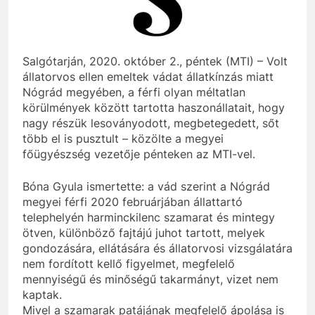
Salgótarján, 2020. október 2., péntek (MTI) – Volt
állatorvos ellen emeltek vádat állatkínzás miatt
Nógrád megyében, a férfi olyan méltatlan
körülmények között tartotta haszonállatait, hogy
nagy részük lesoványodott, megbetegedett, sőt
több el is pusztult – közölte a megyei
főügyészség vezetője pénteken az MTI-vel.
Bóna Gyula ismertette: a vád szerint a Nógrád
megyei férfi 2020 februárjában állattartó
telephelyén harminckilenc szamarat és mintegy
ötven, különböző fajtájú juhot tartott, melyek
gondozására, ellátására és állatorvosi vizsgálatára
nem fordított kellő figyelmet, megfelelő
mennyiségű és minőségű takarmányt, vizet nem
kaptak.
Mivel a szamarak patájának megfelelő ápolása is