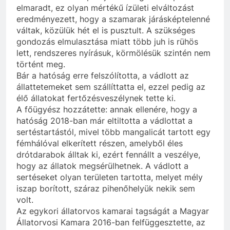
elmaradt, ez olyan mértékű ízületi elváltozást
eredményezett, hogy a szamarak járásképtelenné
váltak, közülük hét el is pusztult. A szükséges
gondozás elmulasztása miatt több juh is rühös
lett, rendszeres nyírásuk, körmölésük szintén nem
történt meg.
Bár a hatóság erre felszólította, a vádlott az
állattetemeket sem szállíttatta el, ezzel pedig az
élő állatokat fertőzésveszélynek tette ki.
A főügyész hozzátette: annak ellenére, hogy a
hatóság 2018-ban már eltiltotta a vádlottat a
sertéstartástól, mivel több mangalicát tartott egy
fémhálóval elkerített részen, amelyből éles
drótdarabok álltak ki, ezért fennállt a veszélye,
hogy az állatok megsérülhetnek. A vádlott a
sertéseket olyan területen tartotta, melyet mély
iszap borított, száraz pihenőhelyük nekik sem
volt.
Az egykori állatorvos kamarai tagságát a Magyar
Állatorvosi Kamara 2016-ban felfüggesztette, az