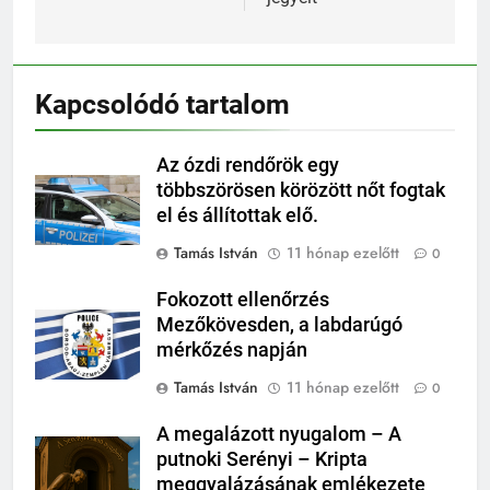
Kapcsolódó tartalom
Az ózdi rendőrök egy
többszörösen körözött nőt fogtak
el és állítottak elő.
Tamás István
11 hónap ezelőtt
0
Fokozott ellenőrzés
Mezőkövesden, a labdarúgó
mérkőzés napján
Tamás István
11 hónap ezelőtt
0
A megalázott nyugalom – A
putnoki Serényi – Kripta
meggyalázásának emlékezete