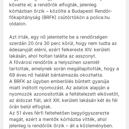
követte el; a rendőrök elfogták, jelenleg
kórházban őrzik – közölte a Budapesti Rendőr-
főkapitányság (BRFK) csütörtökön a police.hu
oldalon.
Azt írták, egy nő jelentette be a rendőrségen
szerdán 20 óra 30 perc körül, hogy nem tudta az
édesanyját elérni, ezért felkereste XIV. kerületi
lakásán, ahol holtan találta az asszonyt.
A fővárosi rendőrök a helyszínen szemlét
tartottak, amelynek során megállapították, hogy a
69 éves nő halálát bántalmazás okozhatta.
A BRFK az ügyben emberölés bűntett gyanúja
miatt indított nyomozást. Az adatok alapján a
nyomozók azonosították a feltételezett elkövetőt,
az áldozat fiát, akit XIII. kerületi lakásán két és fél
órán belül elfogtak.
Az 51 éves férfi feltehetően begyógyszerezte
magát, ezért a mentők kórházba vitték, ahol
jelenleg is rendőrök őrzik – áll a közleményben.