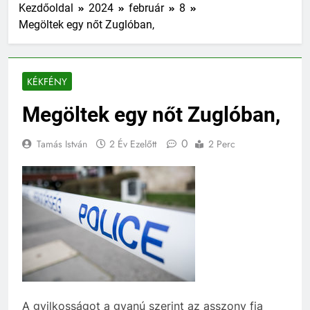
Kezdőoldal
2024
február
8
Megöltek egy nőt Zuglóban,
KÉKFÉNY
Megöltek egy nőt Zuglóban,
0
Tamás István
2 Év Ezelőtt
2 Perc
A gyilkosságot a gyanú szerint az asszony fia