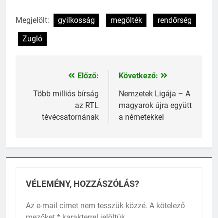
Megjelölt:
gyilkosság
megölték
rendőrség
Zugló
Előző:
Következő:
Bejegyzés
navigáció
Több milliós bírság
Nemzetek Ligája – A
az RTL
magyarok újra együtt
tévécsatornának
a németekkel
VÉLEMÉNY, HOZZÁSZÓLÁS?
Az e-mail címet nem tesszük közzé.
A kötelező
mezőket
*
karakterrel jelöltük