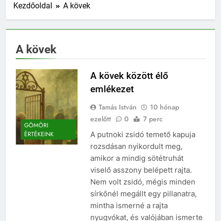
Kezdőoldal
A kövek
A kövek
A kövek között élő
emlékezet
Tamás István
10 hónap
ezelőtt
0
7 perc
GÖMÖRI
A putnoki zsidó temető kapuja
ÉRTÉKEINK
rozsdásan nyikordult meg,
amikor a mindig sötétruhát
viselő asszony belépett rajta.
Nem volt zsidó, mégis minden
sírkőnél megállt egy pillanatra,
mintha ismerné a rajta
nyugvókat, és valójában ismerte