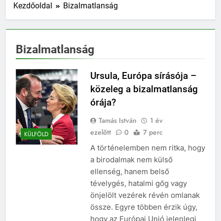
Kezdőoldal
Bizalmatlanság
Bizalmatlanság
Ursula, Európa sírásója –
közeleg a bizalmatlanság
órája?
Tamás István
1 év
ezelőtt
0
7 perc
KÜLFÖLD
A történelemben nem ritka, hogy
a birodalmak nem külső
ellenség, hanem belső
tévelygés, hatalmi gőg vagy
önjelölt vezérek révén omlanak
össze. Egyre többen érzik úgy,
hogy az Európai Unió jelenlegi