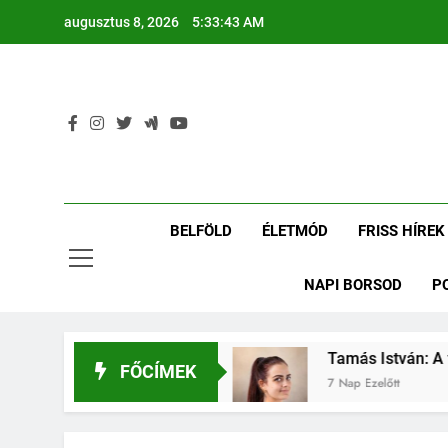
Ugrás
augusztus 8, 2026
5:33:43 AM
a
tartalomra
BELFÖLD
ÉLETMÓD
FRISS HÍREK
NAPI BORSOD
P
ván: Putnokról a Vasasba
Tamás István: A te
FŐCÍMEK
7 Nap Ezelőtt