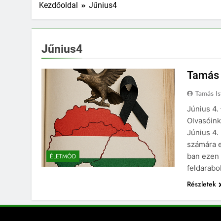
Kezdőoldal
Jűnius4
Jűnius4
Tamás 
Tamás Is
Június 4.
Olvasóink
Június 4
számára e
ban ezen 
ÉLETMÓD
feldarabo
Részletek