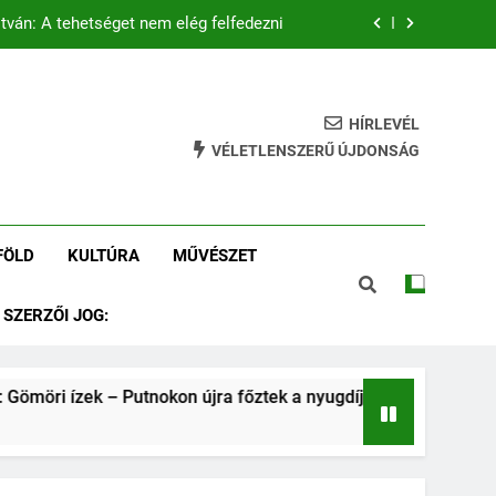
tván: A tehetséget nem elég felfedezni
 – Putnokon újra főztek a nyugdíjasok
tás és az összetartozás szolgálatában
HÍRLEVÉL
VÉLETLENSZERŰ ÚJDONSÁG
Tamás István: Putnokról a Vasasba
tván: A tehetséget nem elég felfedezni
FÖLD
KULTÚRA
MŰVÉSZET
 – Putnokon újra főztek a nyugdíjasok
SZERZŐI JOG:
tás és az összetartozás szolgálatában
möri ízek – Putnokon újra főztek a nyugdíjasok