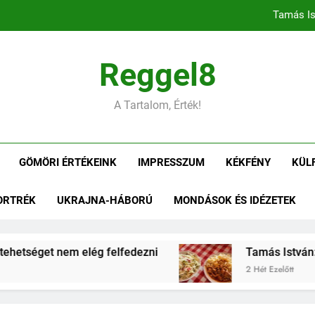
Tamás Is
Tamás István: Gömöri ízek
Reggel8
Tamás István: Negyedszázad az alko
A Tartalom, Érték!
Tamás Is
GÖMÖRI ÉRTÉKEINK
IMPRESSZUM
KÉKFÉNY
KÜL
Tamás István: Gömöri ízek
ORTRÉK
UKRAJNA-HÁBORÚ
MONDÁSOK ÉS IDÉZETEK
Tamás István: Negyedszázad az alko
hetséget nem elég felfedezni
Tamás István: Gö
2 Hét Ezelőtt