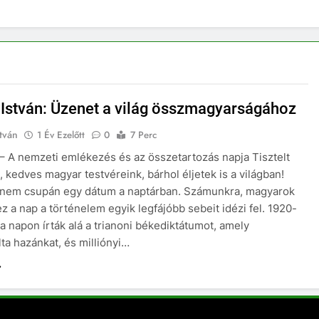
István: Üzenet a világ összmagyarságához
tván
1 Év Ezelőtt
0
7 Perc
 – A nemzeti emlékezés és az összetartozás napja Tisztelt
, kedves magyar testvéreink, bárhol éljetek is a világban!
. nem csupán egy dátum a naptárban. Számunkra, magyarok
z a nap a történelem egyik legfájóbb sebeit idézi fel. 1920-
a napon írták alá a trianoni békediktátumot, amely
lta hazánkat, és milliónyi…