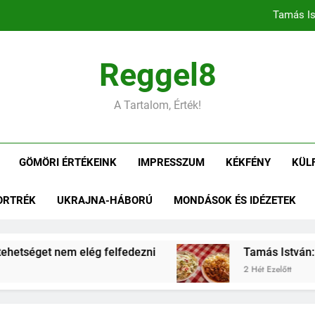
Tamás Is
Tamás István: Gömöri ízek
Reggel8
Tamás István: Negyedszázad az alko
A Tartalom, Érték!
Tamás Is
GÖMÖRI ÉRTÉKEINK
IMPRESSZUM
KÉKFÉNY
KÜL
Tamás István: Gömöri ízek
ORTRÉK
UKRAJNA-HÁBORÚ
MONDÁSOK ÉS IDÉZETEK
Tamás István: Negyedszázad az alko
etséget nem elég felfedezni
Tamás István: Gö
2 Hét Ezelőtt