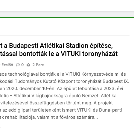
lt a Budapesti Atlétikai Stadion építése,
tással bontották le a VITUKI toronyházát
 Ezelőtt
0
2 Perc
os technológiával bontják el a VITUKI Környezetvédelmi és
kodási Tudományos Kutató Központ toronyházát Budapest IX.
en 2020. december 10-én. Az épület lebontása a 2023. évi
letic – Atlétikai Világbajnokságra épülő Nemzeti Atlétikai
ivitelezésével összefüggésben történt meg. A projekt
 az eddig ipari területenként ismert VITUKI és Duna-parti
ek rehabilitációja, valamint a főváros számára…