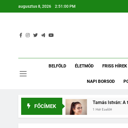
Ugrás
augusztus 8, 2026
2:51:00 PM
a
tartalomra
BELFÖLD
ÉLETMÓD
FRISS HÍREK
NAPI BORSOD
P
ván: Putnokról a Vasasba
Tamás István: A teh
FŐCÍMEK
1 Hét Ezelőtt