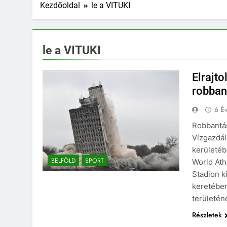
Kezdőoldal
le a VITUKI
le a VITUKI
Elrajto
robban
6 Év
Robbantás
Vízgazdál
kerületéb
BELFÖLD
SPORT
World Ath
Stadion k
keretében
területén
Részletek