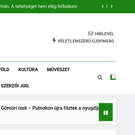
tván: A tehetséget nem elég felfedezni
 – Putnokon újra főztek a nyugdíjasok
tás és az összetartozás szolgálatában
HÍRLEVÉL
VÉLETLENSZERŰ ÚJDONSÁG
Tamás István: Putnokról a Vasasba
tván: A tehetséget nem elég felfedezni
FÖLD
KULTÚRA
MŰVÉSZET
 – Putnokon újra főztek a nyugdíjasok
SZERZŐI JOG:
tás és az összetartozás szolgálatában
möri ízek – Putnokon újra főztek a nyugdíjasok