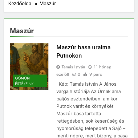
Kezdőoldal
Maszúr
Maszúr
Maszúr basa uralma
Putnokon
Tamás István
11 hónap
ezelőtt
0
9 perc
GÖMÖRI
Kép: Tamás István A János
ÉRTÉKEINK
varga históriája Az Úrnak ama
baljós esztendeiben, amikor
Putnok várát és környékét
Maszúr basa tartotta
rettegésben, sok keserűség és
nyomorúság telepedett a Sajó –
menti népre, mert bizony, a basa