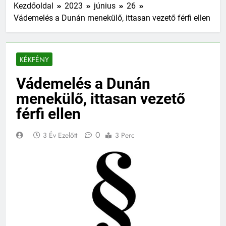
Kezdőoldal
2023
június
26
Vádemelés a Dunán menekülő, ittasan vezető férfi ellen
KÉKFÉNY
Vádemelés a Dunán
menekülő, ittasan vezető
férfi ellen
0
3 Év Ezelőtt
3 Perc