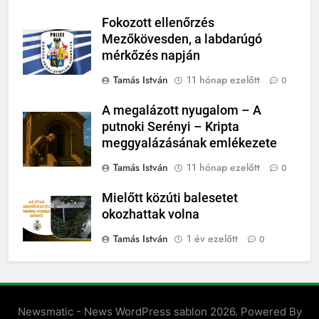
Fokozott ellenőrzés
Mezőkövesden, a labdarúgó
mérkőzés napján
Tamás István
11 hónap ezelőtt
0
A megalázott nyugalom – A
putnoki Serényi – Kripta
meggyalázásának emlékezete
Tamás István
11 hónap ezelőtt
0
Mielőtt közúti balesetet
okozhattak volna
Tamás István
1 év ezelőtt
0
Newsmatic - News WordPress sablon 2026. Powered By