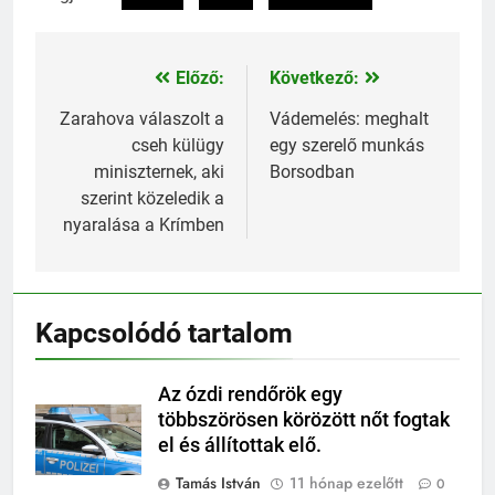
Előző:
Következő:
Bejegyzés
navigáció
Zarahova válaszolt a
Vádemelés: meghalt
cseh külügy
egy szerelő munkás
miniszternek, aki
Borsodban
szerint közeledik a
nyaralása a Krímben
Kapcsolódó tartalom
Az ózdi rendőrök egy
többszörösen körözött nőt fogtak
el és állítottak elő.
Tamás István
11 hónap ezelőtt
0