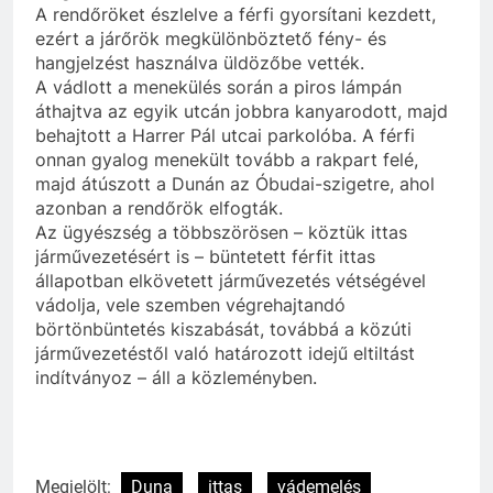
A rendőröket észlelve a férfi gyorsítani kezdett,
ezért a járőrök megkülönböztető fény- és
hangjelzést használva üldözőbe vették.
A vádlott a menekülés során a piros lámpán
áthajtva az egyik utcán jobbra kanyarodott, majd
behajtott a Harrer Pál utcai parkolóba. A férfi
onnan gyalog menekült tovább a rakpart felé,
majd átúszott a Dunán az Óbudai-szigetre, ahol
azonban a rendőrök elfogták.
Az ügyészség a többszörösen – köztük ittas
járművezetésért is – büntetett férfit ittas
állapotban elkövetett járművezetés vétségével
vádolja, vele szemben végrehajtandó
börtönbüntetés kiszabását, továbbá a közúti
járművezetéstől való határozott idejű eltiltást
indítványoz – áll a közleményben.
Megjelölt:
Duna
ittas
vádemelés