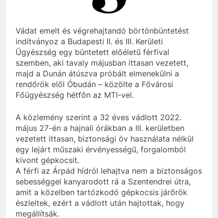
Vádat emelt és végrehajtandó börtönbüntetést
indítványoz a Budapesti II. és III. Kerületi
Ügyészség egy büntetett előéletű férfival
szemben, aki tavaly májusban ittasan vezetett,
majd a Dunán átúszva próbált elmenekülni a
rendőrök elől Óbudán – közölte a Fővárosi
Főügyészség hétfőn az MTI-vel.
A közlemény szerint a 32 éves vádlott 2022.
május 27-én a hajnali órákban a III. kerületben
vezetett ittasan, biztonsági öv használata nélkül
egy lejárt műszaki érvényességű, forgalomból
kivont gépkocsit.
A férfi az Árpád hídról lehajtva nem a biztonságos
sebességgel kanyarodott rá a Szentendrei útra,
amit a közelben tartózkodó gépkocsis járőrök
észleltek, ezért a vádlott után hajtottak, hogy
megállítsák.