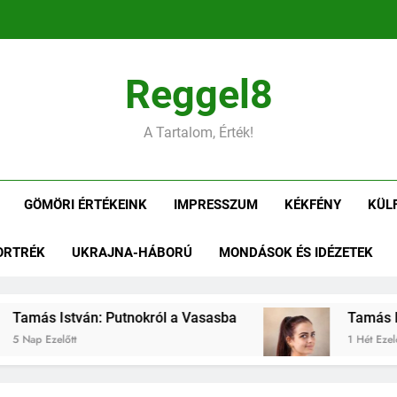
Tamás Is
Reggel8
Tamás István: Gömöri ízek
A Tartalom, Érték!
Tamás István: Kiü
GÖMÖRI ÉRTÉKEINK
IMPRESSZUM
KÉKFÉNY
KÜL
Tamás Is
ORTRÉK
UKRAJNA-HÁBORÚ
MONDÁSOK ÉS IDÉZETEK
Tamás István: Gömöri ízek
amás István: Putnokról a Vasasba
Tamás Istv
Nap Ezelőtt
1 Hét Ezelőtt