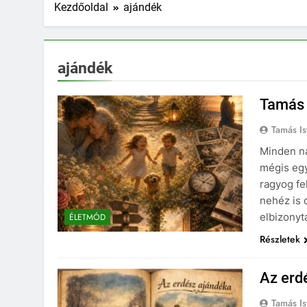
Kezdőoldal
ajándék
ajándék
Tamás 
Tamás Is
Minden n
mégis egy
ragyog fe
nehéz is 
elbizony
ÉLETMÓD
Részletek
Az erd
Tamás Is