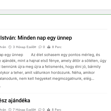
István: Minden nap egy ünnep
tván
3 Hónap Ezelőtt
0
8 Perc
ap egy ünnep Az élet sohasem egy pontos mérleg, és
 ajándék, mint a hajnal első fénye, amely áttör a sötéten, úgy
l bennünk újra meg újra a felismerés, hogy élni jó, bármily
olykor a teher, amit vállunkon hordozunk. Néha, amikor
talanodunk, nem kell hegyeket megmozgatnunk, elég…
ész ajándéka
tván
7 Hónap Ezelőtt
0
8 Perc